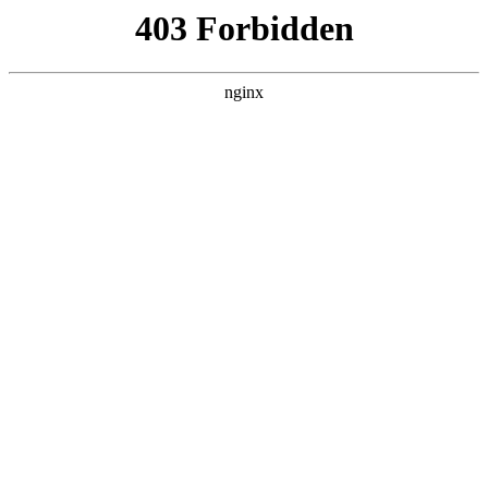
首页
>
新闻资讯
> 正文
仪器检测校准中心
2025-09-20 10:30:15
本篇文章给大家谈谈仪器检测校准中心，以及仪器检测校准中
心有哪些对应的知识点，希望对各位有所帮助，不要忘了收藏
本站喔。
本文目录一览：
1、
国家分析仪器质量监督检验中心主要任务