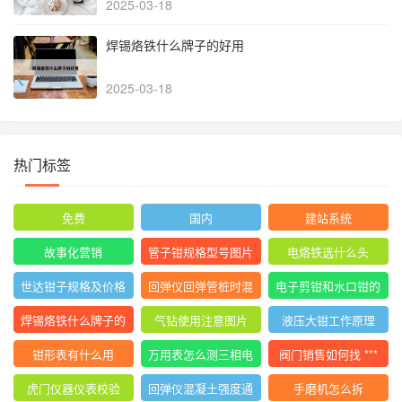
2025-03-18
焊锡烙铁什么牌子的好用
2025-03-18
热门标签
免费
国内
建站系统
故事化营销
管子钳规格型号图片
电烙铁选什么头
尺寸
世达钳子规格及价格
回弹仪回弹管桩时混
电子剪钳和水口钳的
大全
凝土碎
区别
焊锡烙铁什么牌子的
气钻使用注意图片
液压大钳工作原理
好用
钳形表有什么用
万用表怎么测三相电
阀门销售如何找 ***
压平衡
虎门仪器仪表校验
回弹仪混凝土强度通
手磨机怎么拆