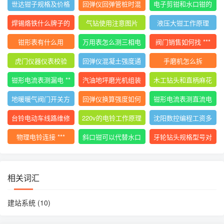
世达钳子规格及价格
回弹仪回弹管桩时混
电子剪钳和水口钳的
大全
凝土碎
区别
焊锡烙铁什么牌子的
气钻使用注意图片
液压大钳工作原理
好用
钳形表有什么用
万用表怎么测三相电
阀门销售如何找 ***
压平衡
虎门仪器仪表校验
回弹仪混凝土强度通
手磨机怎么拆
用计算公式
钳形电流表测漏电 **
汽油地坪磨光机组装
木工钻头和直柄麻花
*
使用视频
钻
地暖暖气阀门开关方
回弹仪换算强度如何
钳形电流表测直流电
向图解视频
计算
流的 ***
台铃电动车线路维修
220v的电铃工作原理
沈阳数控编程工资多
技巧
少
物理电铃连接 ***
斜口钳可以代替水口
牙轮钻头规格型号对
钳吗
照表
相关词汇
建站系统
(10)