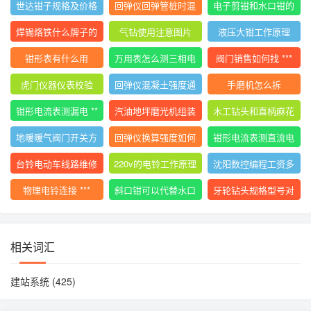
世达钳子规格及价格
回弹仪回弹管桩时混
电子剪钳和水口钳的
大全
凝土碎
区别
焊锡烙铁什么牌子的
气钻使用注意图片
液压大钳工作原理
好用
钳形表有什么用
万用表怎么测三相电
阀门销售如何找 ***
压平衡
虎门仪器仪表校验
回弹仪混凝土强度通
手磨机怎么拆
用计算公式
钳形电流表测漏电 **
汽油地坪磨光机组装
木工钻头和直柄麻花
*
使用视频
钻
地暖暖气阀门开关方
回弹仪换算强度如何
钳形电流表测直流电
向图解视频
计算
流的 ***
台铃电动车线路维修
220v的电铃工作原理
沈阳数控编程工资多
技巧
少
物理电铃连接 ***
斜口钳可以代替水口
牙轮钻头规格型号对
钳吗
照表
相关词汇
建站系统
(425)