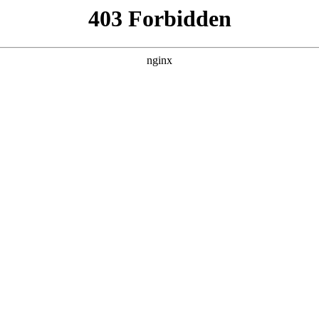
产品展示
新闻资讯
案例展示
行业动态
联系我
知识，其中也会对数控编程宏指令进行解释，如果能碰巧解决你现在面