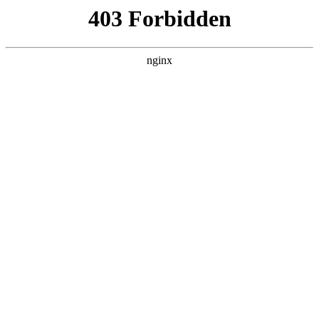
首页
>
联系我们
> 正文
可视门铃电子猫眼
2025-10-04 05:30:14
今天给各位分享可视门铃电子猫眼的知识，其中也会对可视门
铃电子猫眼怎么连接进行解释，如果能碰巧解决你现在面临的
问题，别忘了关注本站，现在开始吧！
本文目录一览：
1、
智能猫眼和可视门铃哪个好