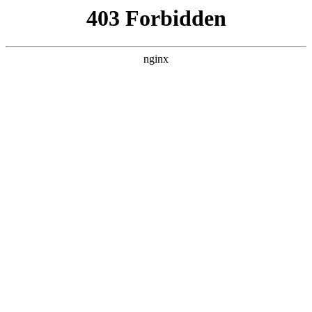
首页
>
新闻资讯
> 正文
磁力锁 接线
2025-10-13 00:30:15
今天给各位分享磁力锁接线的知识，其中也会对磁力锁接线视
频进行解释，如果能碰巧解决你现在面临的问题，别忘了关注
本站，现在开始吧！
本文目录一览：
1、
磁力锁门禁接线 *** 是什么