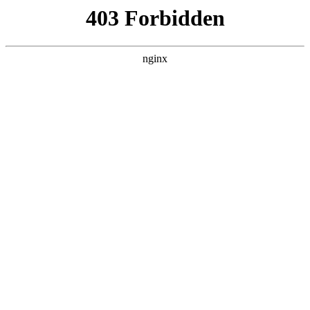
首页
>
联系我们
> 正文
仪器设备检定和校准的区别是什么
2025-10-18 05:30:10
今天给各位分享仪器设备检定和校准的区别是什么的知识，其
中也会对仪器设备校准的目的和作用进行解释，如果能碰巧解
决你现在面临的问题，别忘了关注本站，现在开始吧！
本文目录一览：
1、
检定、校准、检测、检验的区别