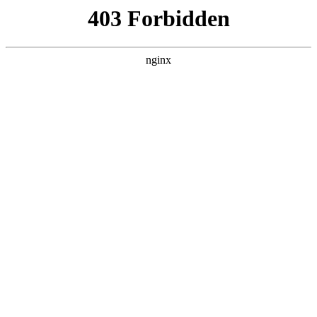
首页
>
行业动态
> 正文
全自动多功能电熔焊机说明书
2025-10-19 00:30:12
本篇文章给大家谈谈全自动多功能电熔焊机说明书，以及全自
动多功能电熔焊机说明书图片对应的知识点，希望对各位有所
帮助，不要忘了收藏本站喔。
本文目录一览：
1、
电熔焊机使用 *** 视频教程