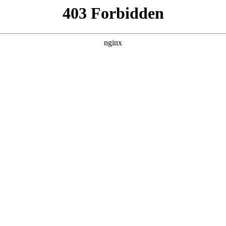
产品展示
新闻资讯
案例展示
行业动态
联系我
xmtd一608温度控制仪接线图对应的知识点，希望对各位有所帮助