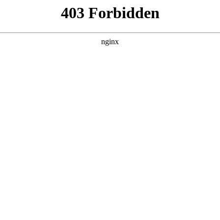
产品展示
新闻资讯
案例展示
行业动态
联系我
以及钻头品牌排名对应的知识点，希望对各位有所帮助，不要忘