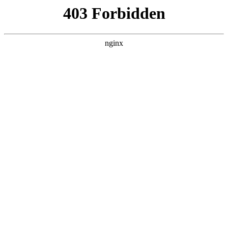
首页
>
案例展示
> 正文
齿轮加工数控机床基本知识
2025-11-01 00:30:16
本篇文章给大家谈谈齿轮加工数控机床基本知识，以及齿轮编
程数控加工视频对应的知识点，希望对各位有所帮助，不要忘
了收藏本站喔。
本文目录一览：
1、
数控加工知识