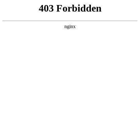
首页
>
产品展示
> 正文
厚度测量仪器怎么用
2025-11-02 00:30:13
本篇文章给大家谈谈厚度测量仪器怎么用，以及测厚度的仪器
如何使用对应的知识点，希望对各位有所帮助，不要忘了收藏
本站喔。
本文目录一览：
1、
测厚仪的使用