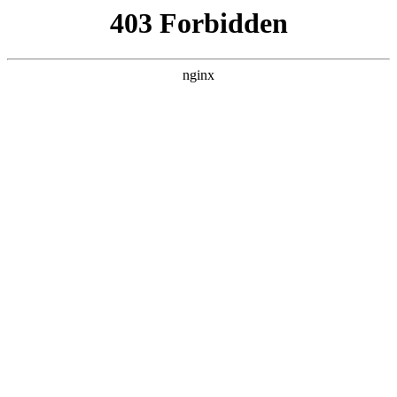
首页
>
关于我们
> 正文
法兰克数控编程格式
2025-11-08 00:30:10
今天给各位分享法兰克数控编程格式的知识，其中也会对法兰
克数控车床编程格式进行解释，如果能碰巧解决你现在面临的
问题，别忘了关注本站，现在开始吧！
本文目录一览：
1、
法兰克数控编程指令