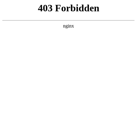
首页
>
产品展示
> 正文
摄像头焊锡作业指导书
2025-11-08 20:30:11
今天给各位分享摄像头焊锡作业指导书的知识，其中也会对摄
像头拍电焊会坏吗进行解释，如果能碰巧解决你现在面临的问
题，别忘了关注本站，现在开始吧！
本文目录一览：
1、
...我电路板手工浸锡和用电子切脚机切脚的作业指
导书?感激不尽!!!_百...