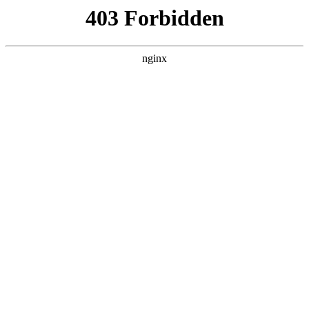
首页
>
关于我们
> 正文
数控车床对刀操作步骤视频
2025-11-21 00:30:26
本篇文章给大家谈谈数控车床对刀操作步骤视频，以及数控车
床对刀视频实例对应的知识点，希望对各位有所帮助，不要忘
了收藏本站喔。
本文目录一览：
1、
数控车如何对刀,一文掌握!