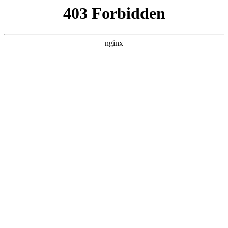
首页
>
联系我们
> 正文
玻璃门密码锁多少钱
2025-11-27 10:30:11
本篇文章给大家谈谈玻璃门密码锁多少钱，以及玻璃大门密码
锁对应的知识点，希望对各位有所帮助，不要忘了收藏本站
喔。
本文目录一览：
1、
普通玻璃门安装智能门锁要多少钱