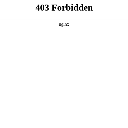
产品展示
新闻资讯
案例展示
行业动态
联系我
，其中也会对风钻钻头规格全部型号100进行解释，如果能碰巧
吧！