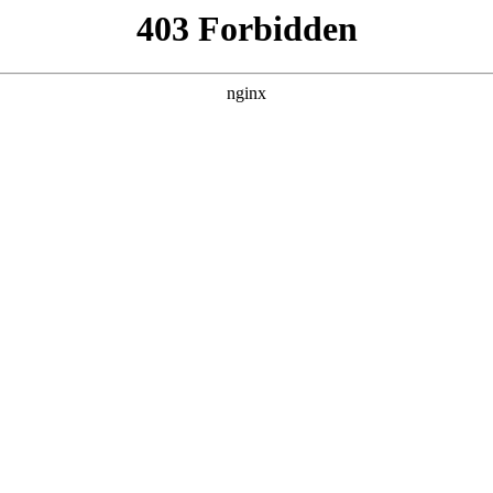
产品展示
新闻资讯
案例展示
行业动态
联系我
也会对透明钢丝软管怎么接铁管进行解释，如果能碰巧解决你现