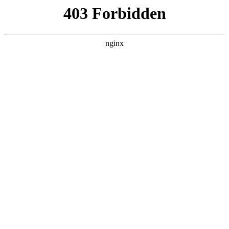
首页
>
案例展示
> 正文
不锈钢有框玻璃门 *** 过程
2025-12-01 05:30:15
今天给各位分享不锈钢有框玻璃门 *** 过程的知识，其中也会对
不锈钢有框玻璃门的 *** *** 进行解释，如果能碰巧解决你现在
面临的问题，别忘了关注本站，现在开始吧！
本文目录一览：
1、
不锈钢包边内外推拉门钢化玻璃门,(店面里的那种)
是怎么做的。门框架...