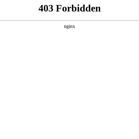
产品展示
新闻资讯
案例展示
行业动态
联系我
，以及c30混凝土用回弹仪回弹读数应该为多少对应的知识点，
少强度值为合格?