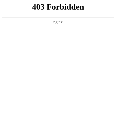
首页
>
案例展示
> 正文
地暖暖气阀门开关方向图解
2025-12-03 00:30:15
今天给各位分享地暖暖气阀门开关方向图解的知识，其中也会
对地暖暖气阀门开关方向图解视频进行解释，如果能碰巧解决
你现在面临的问题，别忘了关注本站，现在开始吧！
本文目录一览：
1、
这个地暖开关怎么调大小?请看下这个有没有什么问
题?非常感谢!