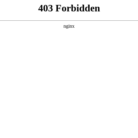
产品展示
新闻资讯
案例展示
行业动态
联系我
好，以及磁力研磨机结构图对应的知识点，希望对各位有所帮助