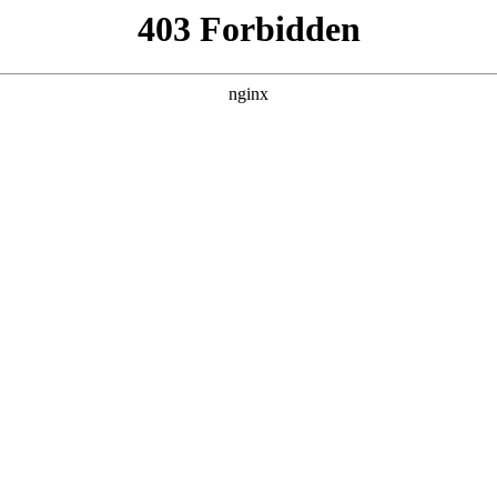
产品展示
新闻资讯
案例展示
行业动态
联系我
及铝板激光焊接机对应的知识点，希望对各位有所帮助，不要忘了收