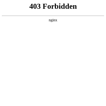
首页
>
行业动态
> 正文
各种阀门的种类及原理
2025-12-16 20:30:12
今天给各位分享各种阀门的种类及原理的知识，其中也会对阀
门种类大全进行解释，如果能碰巧解决你现在面临的问题，别
忘了关注本站，现在开始吧！
本文目录一览：
1、
控制液体流量的阀门