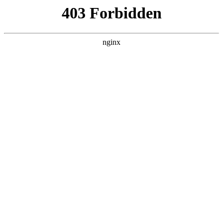
首页
>
关于我们
> 正文
玻璃门安装施工方案怎么写
2025-12-17 10:30:13
本篇文章给大家谈谈玻璃门安装施工方案怎么写，以及玻璃门
安装施工工艺对应的知识点，希望对各位有所帮助，不要忘了
收藏本站喔。
本文目录一览：
1、
室内玻璃门装修施工规范