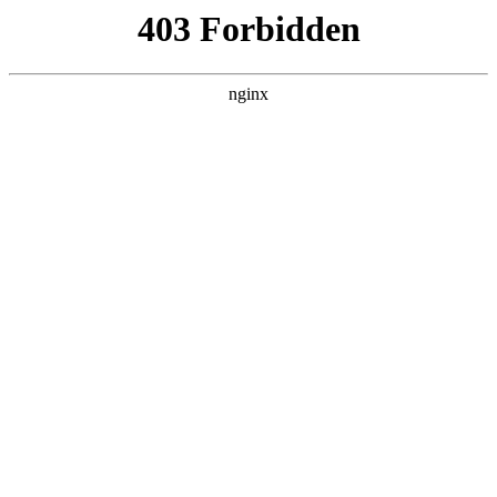
首页
>
产品展示
> 正文
时间继电器怎么接入电路的
2025-12-20 00:30:11
今天给各位分享时间继电器怎么接入电路的的知识，其中也会
对时间继电器怎么接在电路中进行解释，如果能碰巧解决你现
在面临的问题，别忘了关注本站，现在开始吧！
本文目录一览：
1、
js14p时间继电器接线图是什么样子的?