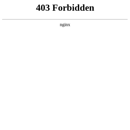
首页
>
联系我们
> 正文
电子门铃的multisim仿真视频
2025-12-21 05:30:11
今天给各位分享电子门铃的multisim仿真视频的知识，其中也会
对multisim门铃电路图进行解释，如果能碰巧解决你现在面临的
问题，别忘了关注本站，现在开始吧！
本文目录一览：
1、
求大专机电专业毕业论文的题目,谢谢