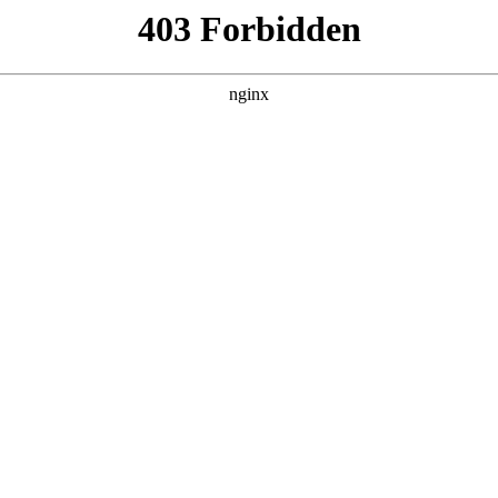
产品展示
新闻资讯
案例展示
行业动态
联系我
识，其中也会对小米电子猫眼门铃不响怎么办进行解释，如果能
开始吧！