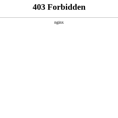
产品展示
新闻资讯
案例展示
行业动态
联系我
中也会对混凝土磨光机怎样启动进行解释，如果能碰巧解决你现