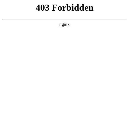
首页
>
产品展示
> 正文
校验编码器的作用是什么
2025-03-30 00:30:10
本篇文章给大家谈谈校验编码器的作用是什么，以及校验编号
怎么填写对应的知识点，希望对各位有所帮助，不要忘了收藏
本站喔。
本文目录一览：
1、
数字IC复习(六)模二运算和循环冗余校验CRC