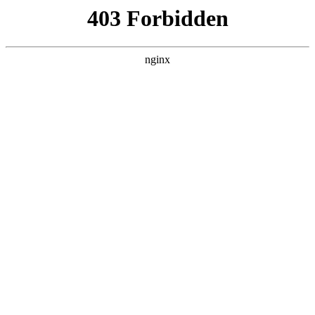
首页
>
产品展示
> 正文
莽山烙头蛇
2025-12-31 20:30:25
今天给各位分享莽山烙头蛇的知识，其中也会对莽山烙铁头蛇
为什么稀少进行解释，如果能碰巧解决你现在面临的问题，别
忘了关注本站，现在开始吧！
本文目录一览：
1、
莽山烙铁头蛇长什么样子