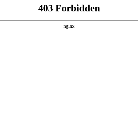
产品展示
新闻资讯
案例展示
行业动态
联系我
绍，以及磨钻头技巧图解 角度对应的知识点，希望对各位有所帮助