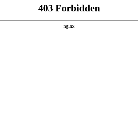
产品展示
新闻资讯
案例展示
行业动态
联系我
会对单门磁力锁和双门磁力锁区别进行解释，如果能碰巧解决你