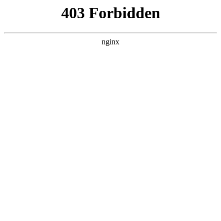
首页
>
案例展示
> 正文
怎么用绳子拴管子
2026-01-12 15:30:19
本篇文章给大家谈谈怎么用绳子拴管子，以及绳子绑管子 *** 视
频教程对应的知识点，希望对各位有所帮助，不要忘了收藏本
站喔。
本文目录一览：
1、
固定绑定管子绳子的 ***