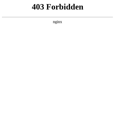
首页
>
案例展示
> 正文
国内知名阀门品牌有哪些
2026-01-15 20:30:14
今天给各位分享国内知名阀门品牌有哪些的知识，其中也会对
十大阀门品牌名单进行解释，如果能碰巧解决你现在面临的问
题，别忘了关注本站，现在开始吧！
本文目录一览：
1、
国内一线品牌阀门排名