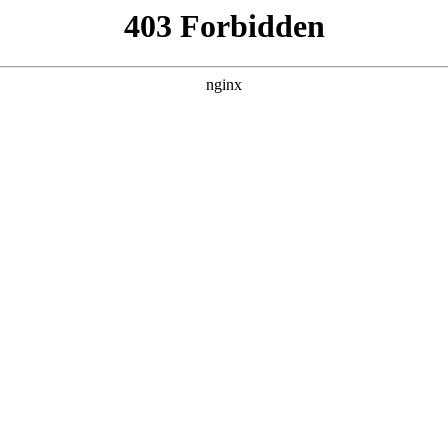
产品展示
新闻资讯
案例展示
行业动态
联系我
焊锡机使用 *** 对应的知识点，希望对各位有所帮助，不要忘