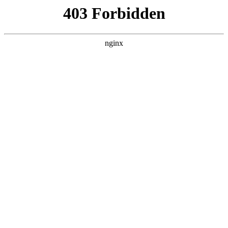
首页
>
产品展示
> 正文
无屑切管机操作规程
2026-02-05 05:30:10
今天给各位分享无屑切管机操作规程的知识，其中也会对pvc管
无屑切割机哪家好进行解释，如果能碰巧解决你现在面临的问
题，别忘了关注本站，现在开始吧！
本文目录一览：
1、
套丝机操作规程