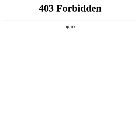
首页
>
新闻资讯
> 正文
杭州激光全自动焊锡机优点
2026-02-09 05:30:09
今天给各位分享杭州激光全自动焊锡机优点的知识，其中也会
对焊锡激光器进行解释，如果能碰巧解决你现在面临的问题，
别忘了关注本站，现在开始吧！
本文目录一览：
1、
使用深圳焊锡机有什么优势?