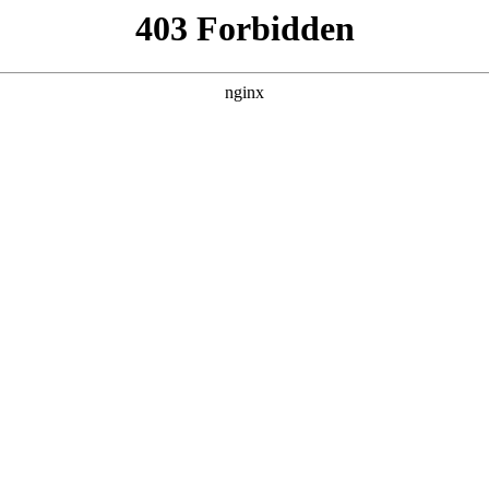
产品展示
新闻资讯
案例展示
行业动态
联系我
牌推荐对应的知识点，希望对各位有所帮助，不要忘了收藏本站