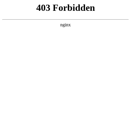
首页
>
行业动态
> 正文
便携式多参数检测仪
2026-02-13 00:30:14
今天给各位分享便携式多参数检测仪的知识，其中也会对便携
式多参数分析仪的测量模式进行解释，如果能碰巧解决你现在
面临的问题，别忘了关注本站，现在开始吧！
本文目录一览：
1、
一款专业级便携式多参数水质检测仪