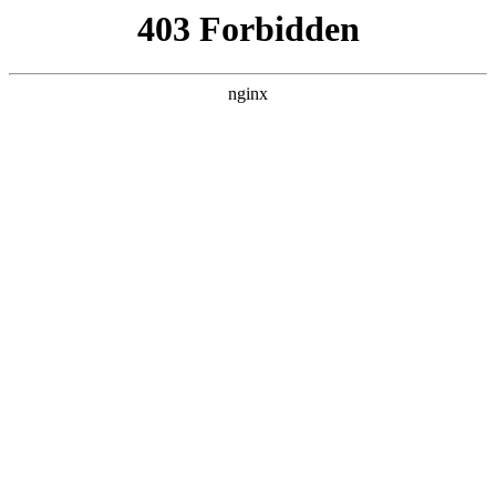
首页
>
产品展示
> 正文
手持式安检仪器儿童
2026-02-20 10:30:10
本篇文章给大家谈谈手持式安检仪器儿童，以及手持安检对儿
童有影响吗对应的知识点，希望对各位有所帮助，不要忘了收
藏本站喔。
本文目录一览：
1、
手持式安检仪不慎碰到皮肤会产生何种后果?