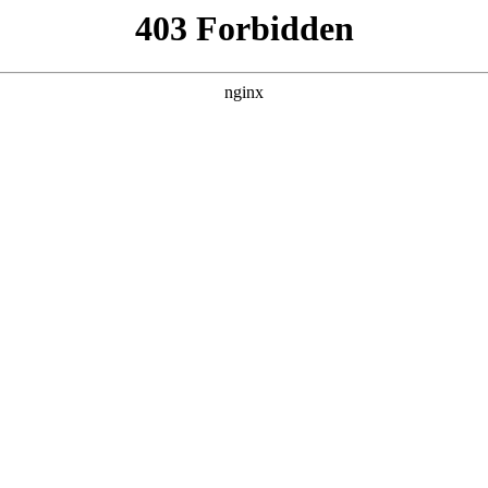
产品展示
新闻资讯
案例展示
行业动态
联系我
以及接地电阻测试仪和摇表有什么区别对应的知识点，希望对各