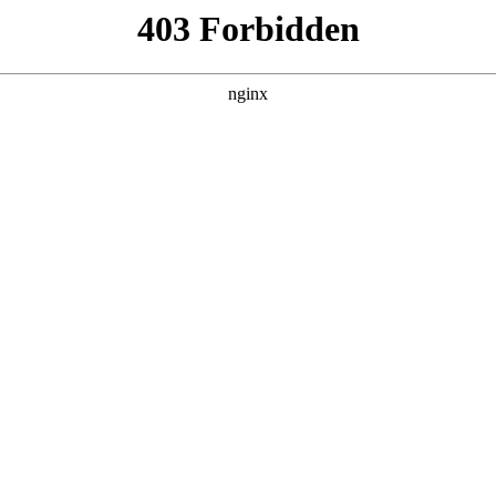
产品展示
新闻资讯
案例展示
行业动态
联系我
温控仪表控制不住温度为什么对应的知识点，希望对各位有所帮
* 步骤