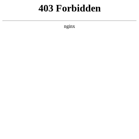
首页
>
行业动态
> 正文
磁力锁没有吸力怎么回事
2026-03-05 05:30:12
本篇文章给大家谈谈磁力锁没有吸力怎么回事，以及磁力锁没
有吸力怎么回事视频对应的知识点，希望对各位有所帮助，不
要忘了收藏本站喔。
本文目录一览：
1、
房间门磁力锁不吸合咋回事