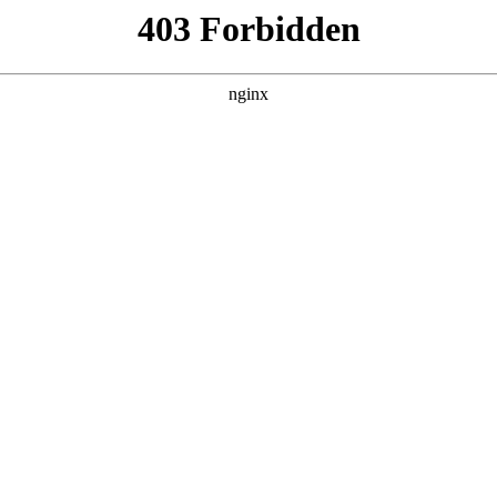
产品展示
新闻资讯
案例展示
行业动态
联系我
口钳推荐对应的知识点，希望对各位有所帮助，不要忘了收藏本