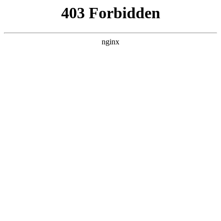
首页
>
新闻资讯
> 正文
质量更好的钢丝钳
2026-03-14 10:30:13
今天给各位分享质量更好的钢丝钳的知识，其中也会对质量更
好的钢丝钳型号进行解释，如果能碰巧解决你现在面临的问
题，别忘了关注本站，现在开始吧！
本文目录一览：
1、
钢丝钳什么牌子质量好