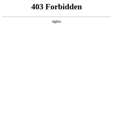
首页
>
新闻资讯
> 正文
电钻钻头怎么磨出来
2026-03-26 20:30:10
本篇文章给大家谈谈电钻钻头怎么磨出来，以及电钻转头怎么
磨对应的知识点，希望对各位有所帮助，不要忘了收藏本站
喔。
本文目录一览：
1、
手电钻上的钻头怎样磨才更快,谁能传点经验?