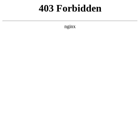
首页
>
新闻资讯
> 正文
钳形表测电流准不准
2026-04-02 00:30:14
今天给各位分享钳形表测电流准不准的知识，其中也会对钳形
表测电流不准能调整吗视频进行解释，如果能碰巧解决你现在
面临的问题，别忘了关注本站，现在开始吧！
本文目录一览：
1、
钳形表可以用于测量变频器输入电流吗?准确吗?