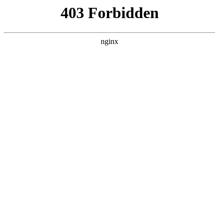
首页
>
关于我们
> 正文
普通电钻能不能钻墙
2026-04-08 05:30:21
本篇文章给大家谈谈普通电钻能不能钻墙，以及普通电钻能钻
砖头吗对应的知识点，希望对各位有所帮助，不要忘了收藏本
站喔。
本文目录一览：
1、
用手电钻能在墙上钻眼吗